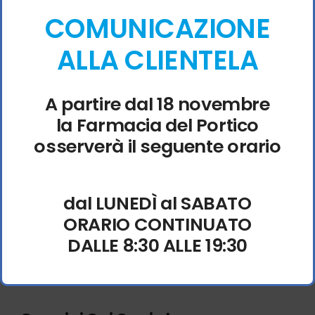
PROMOZIONI ED EVENTI
COMUNICAZIONE
ALLA CLIENTELA
CONTATTI
A partire dal 18 novembre
la Farmacia del Portico
osserverà il seguente orario
Via Corrado Ricci, 17
dal LUNEDÌ al SABATO
48121 Ravenna
ORARIO CONTINUATO
0544 212614
DALLE 8:30 ALLE 19:30
info@farmaciadelportico.com