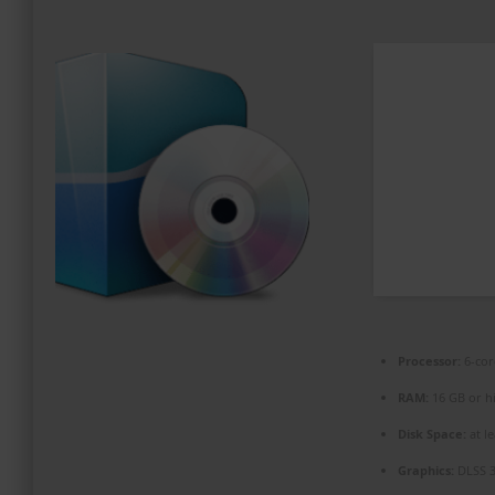
PROMOZIONI ED EVENTI
CONTATTI
Processor:
6-co
RAM:
16 GB or h
Disk Space:
at l
Graphics:
DLSS 3