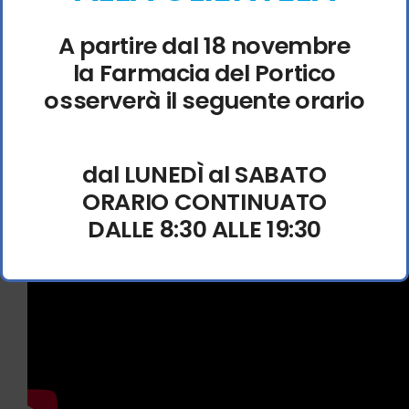
Cracked Update Skidrow Crack FREE
A partire dal 18 novembre
Save game recovery tool repairing corrupted
la Farmacia del Portico
profile blocks automatically
osserverà il seguente orario
FLT Release .torrent 2026
dal LUNEDÌ al SABATO
ORARIO CONTINUATO
DALLE 8:30 ALLE 19:30