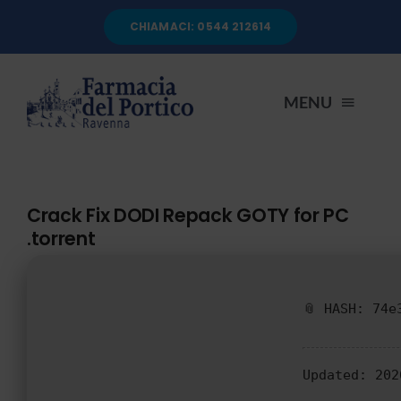
Salta
CHIAMACI: 0544 212614
al
contenuto
MENU
HOME
Crack Fix DODI Repack GOTY for PC
.torrent
CHI SIAMO
SERVIZI
📎 HASH: 74e
AUTOANALISI
Updated:
202