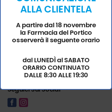
PROMOZIONI ED EVENTI
ALLA CLIENTELA
CONTATTI
A partire dal 18 novembre
la Farmacia del Portico
osserverà il seguente orario
Via Corrado Ricci, 17
48121 Ravenna
dal LUNEDÌ al SABATO
0544 212614
ORARIO CONTINUATO
info@farmaciadelportico.com
DALLE 8:30 ALLE 19:30
Seguici Sui Social